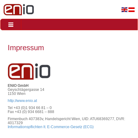
Toggle
navigation
Impressum
ENIO GmbH
Geyschlägergasse 14
1150 Wien
http://www.enio.at
Tel +43 (0)1 934 66 81 – 0
Fax +43 (0) 934 6681 – 888
Firmenbuch 407383v, Handelsgericht Wien, UID: ATU68369277, DVR:
4017329
Informationspflichten lt. E-Commerce-Gesetz (ECG)