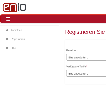
Toggle
navigation
Anmelden
Registrieren Si
Registrieren
Hilfe
Betreiber
*
Bitte auswählen ...
Verfügbare Tarife
*
Bitte auswählen ...